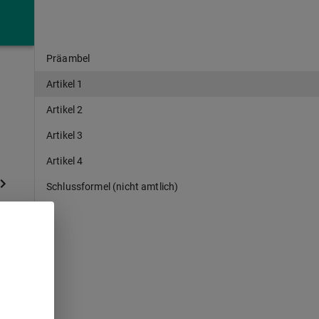
Präambel
Artikel 1
Artikel 2
Artikel 3
Artikel 4
Schlussformel (nicht amtlich)
21