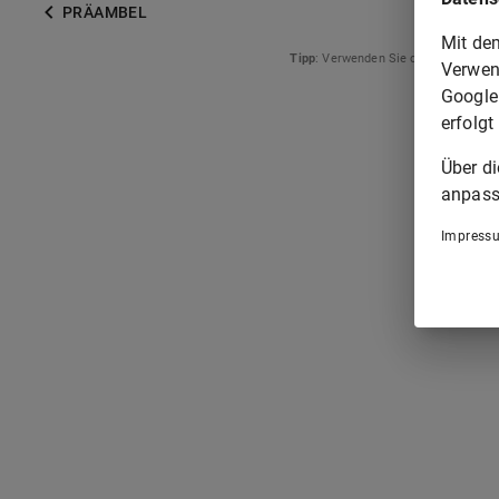
PRÄAMBEL
Mit de
Tipp
: Verwenden Sie die Pfeiltasten
Verwen
Google
erfolgt
Über d
anpass
Impress