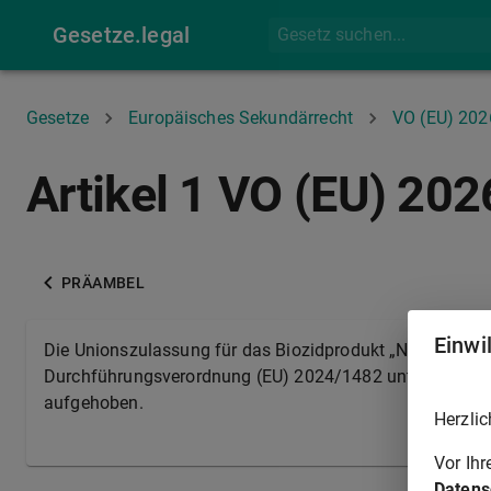
Gesetze.legal
Gesetze
Europäisches Sekundärrecht
VO (EU) 20
Artikel 1 VO (EU) 20
PRÄAMBEL
Einwi
Die Unionszulassung für das Biozidprodukt „Nordkalk CL
Durchführungsverordnung (EU) 2024/1482 unter der Zul
aufgehoben.
Herzlic
Vor Ih
Datens