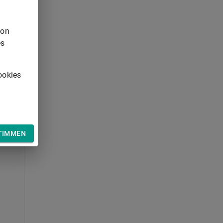
von
es
ookies
TIMMEN