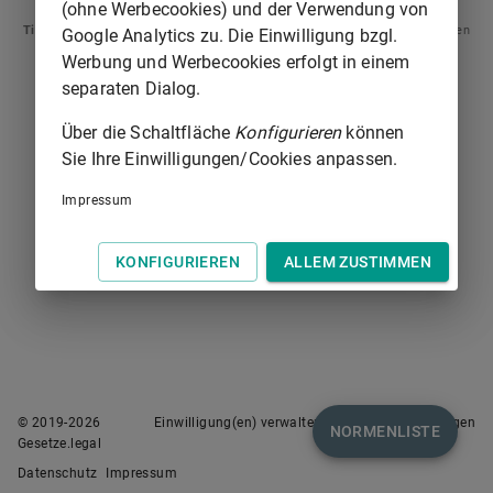
(ohne Werbecookies) und der Verwendung von
Tipp
: Swipen Sie auf dem Bildschirm links oder rechts zur Navigation zwischen
Google Analytics zu. Die Einwilligung bzgl.
Normen.
Werbung und Werbecookies erfolgt in einem
separaten Dialog.
Über die Schaltfläche
Konfigurieren
können
Sie Ihre Einwilligungen/Cookies anpassen.
Impressum
KONFIGURIEREN
ALLEM ZUSTIMMEN
© 2019-
2026
Einwilligung(en) verwalten
Nutzungsbedingungen
NORMENLISTE
Gesetze.legal
Datenschutz
Impressum