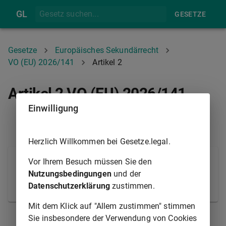
GL
GESETZE
Gesetze
Europäisches Sekundärrecht
VO (EU) 2026/141
Artikel 2
Artikel 2 VO (EU) 2026/141
Einwilligung
ARTIKEL 1
ARTIKEL 3
Herzlich Willkommen bei Gesetze.legal.
Die Durchführungsverordnung (EU) 2024/1482 wird
Vor Ihrem Besuch müssen Sie den
aufgehoben.
Nutzungsbedingungen
und der
Datenschutzerklärung
zustimmen.
© Europäische Union 1998-2021
Mit dem Klick auf "Allem zustimmen" stimmen
Sie insbesondere der Verwendung von Cookies
ARTIKEL 1
ARTIKEL 3