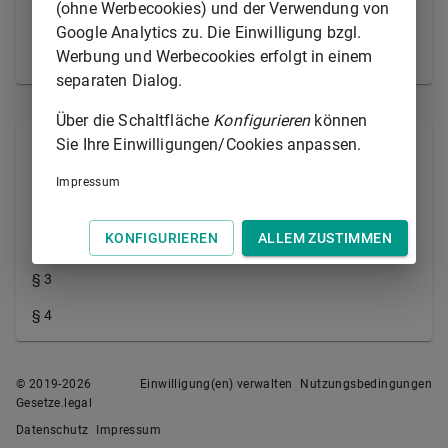
(ohne Werbecookies) und der Verwendung von
der Verordnung vom 30. August
Google Analytics zu. Die Einwilligung bzgl.
2005 (GVBl. S. 468) geändert
Werbung und Werbecookies erfolgt in einem
worden ist
separaten Dialog.
Über die Schaltfläche
Konfigurieren
können
Sie Ihre Einwilligungen/Cookies anpassen.
Alle Normen
Impressum
§ 1
KONFIGURIEREN
ALLEM ZUSTIMMEN
§ 2
§ 3
§ 4
© 2019-
2026
Einwilligung(en) verwalten
Nutzungsbedingungen
Gesetze.legal
Datenschutz
Impressum