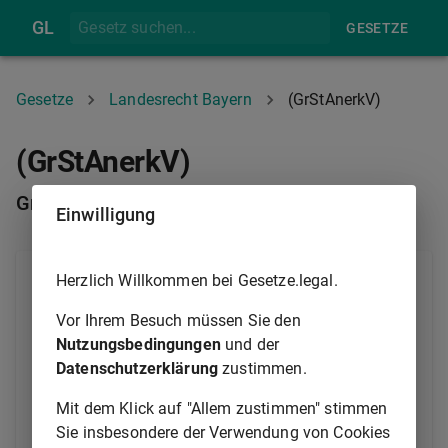
GL
GESETZE
Gesetze
Landesrecht Bayern
(GrStAnerkV)
(GrStAnerkV)
Grundsteuer-Anerkennungsverordnung
Einwilligung
Herzlich Willkommen bei Gesetze.legal.
Informationen
Vor Ihrem Besuch müssen Sie den
Ausfertigungsdatum
09.12.1975
Nutzungsbedingungen
und der
Version
Grundsteuer-
Anerkennungsverordnung
Datenschutzerklärung
zustimmen.
(GrStAnerkV) in der in der
Bayerischen Rechtssammlung
Mit dem Klick auf "Allem zustimmen" stimmen
(BayRS 611-7-1-F) veröffentlichten
Sie insbesondere der Verwendung von Cookies
bereinigten Fassung, die durch § 5