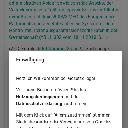
administrativen Ablauf sowie sonstige Aspekte der
Versteigerung von Treibhausgasemissionszertifikaten
gemäß der Richtlinie 2003/87/EG des Europäischen
Parlaments und des Rates über ein System für den
Handel mit Treibhausgasemissionszertifikaten in der
Gemeinschaft (ABl. L 302 vom 18.11.2010, S. 1)
.
(7) Die nach
§ 50 Nummer 8 und 9
zuständige
Aufsichtsbehörde für Verpflichtete nach
§ 2 Absatz 1
Einwilligung
Nummer 15
kann zur Erfüllung ihrer Aufgaben im
Einzelfall bei einem Verpflichteten nach
§ 2 Absatz 1
Nummer 1 oder Nummer 3
Auskünfte einholen zu
Herzlich Willkommen bei Gesetze.legal.
Zahlungskonten nach
§ 1 Absatz 17
des
Vor Ihrem Besuch müssen Sie den
Zahlungsdiensteaufsichtsgesetzes
und zu darüber
Nutzungsbedingungen
und der
ausgeführten Zahlungsvorgängen
Datenschutzerklärung
zustimmen.
1.
eines Veranstalters oder Vermittlers von
Mit dem Klick auf "Allem zustimmen" stimmen
Glücksspielen im Internet, unabhängig
Sie insbesondere der Verwendung von Cookies
davon, ob er im Besitz einer