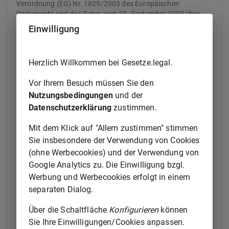
Verordnung (EG) Nr. 1829/2003 des Europäischen
Parlaments und des Rates vom 22. September 2003 über
genetisch veränderte Lebensmittel und Futtermittel
Einwilligung
VO (EG) 2003/1830
Verordnung (EG) Nr. 1830/2003 des Europäischen
Herzlich Willkommen bei Gesetze.legal.
Parlaments und des Rates vom 22. September 2003 über die
Rückverfolgbarkeit und Kennzeichnung von genetisch
Vor Ihrem Besuch müssen Sie den
veränderten Organismen und über die Rückverfolgbarkeit
Nutzungsbedingungen
und der
von aus genetisch veränderten Organismen hergestellten
Datenschutzerklärung
zustimmen.
Lebensmitteln und Futtermitteln sowie zur Änderung der
Richtlinie 2001/18/EG
Mit dem Klick auf "Allem zustimmen" stimmen
Sie insbesondere der Verwendung von Cookies
VO (EG) 2003/1831
(ohne Werbecookies) und der Verwendung von
Verordnung (EG) Nr. 1831/2003 des Europäischen
Google Analytics zu. Die Einwilligung bzgl.
Parlaments und des Rates vom 22. September 2003 über
Werbung und Werbecookies erfolgt in einem
Zusatzstoffe zur Verwendung in der Tierernährung
separaten Dialog.
VO (EG) 2003/1847
Über die Schaltfläche
Konfigurieren
können
Verordnung (EG) Nr. 1847/2003 der Kommission vom 20.
Sie Ihre Einwilligungen/Cookies anpassen.
Oktober 2003 zur vorläufigen Zulassung eines neuen