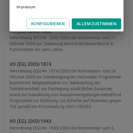
Verwendungszwecks eines Zusatzstoffs und zur
Impressum
unbefristeten Zulassung eines Zusatzstoffs, der in
Futtermitteln bereits zugelassen ist
KONFIGURIEREN
ALLEM ZUSTIMMEN
VO (EG) 2003/1852
Verordnung (EG) Nr. 1852/2003 der Kommission vom 21.
Oktober 2003 zur Zulassung eines Kokzidiostatikums in
Futtermitteln für zehn Jahre
VO (EG) 2003/1874
Verordnung (EG) Nr. 1874/2003 der Kommission vom 24.
Oktober 2003 zur Genehmigung der nationalen Programme
bestimmter Mitgliedstaaten zur Bekämpfung der
Traberkrankheit, zur Festlegung zusätzlicher Garantien
sowie zur Gewährung von Ausnahmeregelungen betreffend
Programme zur Züchtung von Schafen auf Resistenz gegen
TSE gemäß der Entscheidung 2003/100/EG
VO (EG) 2003/1943
Verordnung (EG) Nr. 1943/2003 der Kommission vom 3.