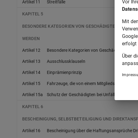
Vor Ih
Artikel 11
Streitfälle
Datens
KAPITEL 5
Mit de
BESONDERE KATEGORIEN VON GESCHÄDIGTEN, AUSSCHLU
Verwen
Google
WERDEN
erfolgt
Artikel 12
Besondere Kategorien von Geschädigten
Über d
Artikel 13
Ausschlussklauseln
anpass
Artikel 14
Einprämienprinzip
Impress
Artikel 15
Fahrzeuge, die von einem Mitgliedstaat in ein
Artikel 15a
Schutz der Geschädigten bei Unfällen, an dene
KAPITEL 6
BESCHEINIGUNG, SELBSTBETEILIGUNG UND DIREKTANS
Artikel 16
Bescheinigung über die Haftungsansprüche Dri