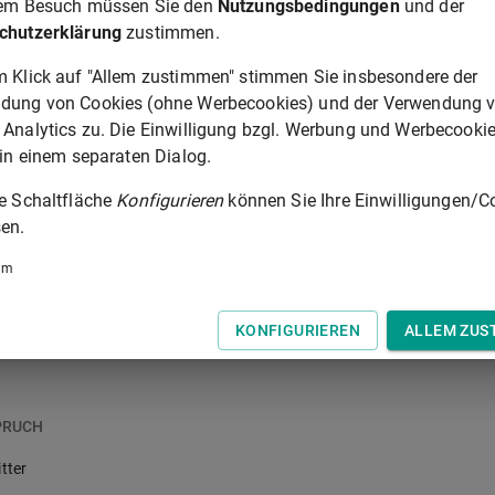
rem Besuch müssen Sie den
Nutzungsbedingungen
und der
chutzerklärung
zustimmen.
m Klick auf "Allem zustimmen" stimmen Sie insbesondere der
SSKLAUSELN, EINPRÄMIENPRINZIP UND FAHRZEUGE, DIE VON EIN
dung von Cookies (ohne Werbecookies) und der Verwendung 
 Analytics zu. Die Einwilligung bzgl. Werbung und Werbecooki
 in einem separaten Dialog.
ie Schaltfläche
Konfigurieren
können Sie Ihre Einwilligungen/C
en.
um
en anderen versandt werden
KONFIGURIEREN
ALLEM ZUS
n ein von einem Fahrzeug gezogener Anhänger beteiligt ist
PRUCH
tter