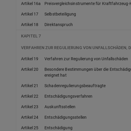
Artikel 16a
Preisvergleichsinstrumente für Kraftfahrzeug-
Artikel 17
Selbstbeteiligung
Artikel 18
Direktanspruch
KAPITEL 7
VERFAHREN ZUR REGULIERUNG VON UNFALLSCHÄDEN, D
Artikel 19
Verfahren zur Regulierung von Unfallschäden
Artikel 20
Besondere Bestimmungen über die Entschädigun
ereignet hat
Artikel 21
Schadenregulierungsbeauftragte
Artikel 22
Entschädigungsverfahren
Artikel 23
Auskunftsstellen
Artikel 24
Entschädigungsstellen
Artikel 25
Entschädigung