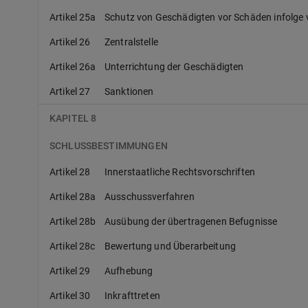
Artikel 25a
Schutz von Geschädigten vor Schäden infolge v
Artikel 26
Zentralstelle
Artikel 26a
Unterrichtung der Geschädigten
Artikel 27
Sanktionen
KAPITEL 8
SCHLUSSBESTIMMUNGEN
Artikel 28
Innerstaatliche Rechtsvorschriften
Artikel 28a
Ausschussverfahren
Artikel 28b
Ausübung der übertragenen Befugnisse
Artikel 28c
Bewertung und Überarbeitung
Artikel 29
Aufhebung
Artikel 30
Inkrafttreten