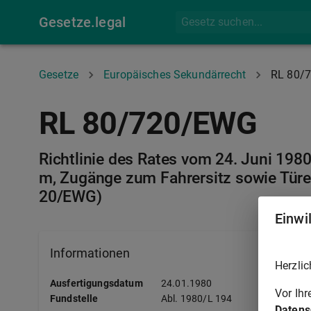
Gesetze.legal
Gesetze
Europäisches Sekundärrecht
RL 80/
RL 80/720/EWG
Richtlinie des Rates vom 24. Juni 198
m, Zugänge zum Fahrersitz sowie Türe
20/EWG)
Einwi
Informationen
Herzlic
Ausfertigungsdatum
24.01.1980
Vor Ih
Fundstelle
Abl.
1980/L 194
Datens