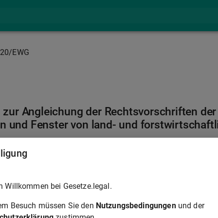
720/EWG
0 zur Angleichung der Rechtsvorschriften der
n und Fenster von land- und forstwirtschaf
lligung
h Willkommen bei Gesetze.legal.
rem Besuch müssen Sie den
Nutzungsbedingungen
und der
chutzerklärung
zustimmen.