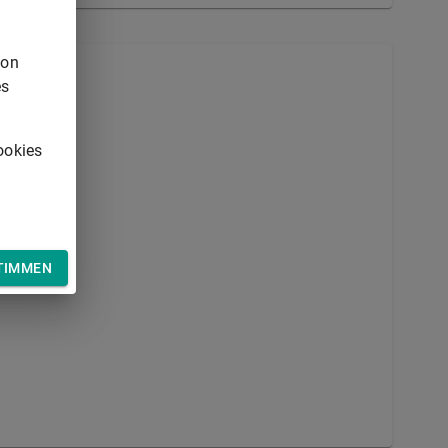
von
es
ookies
TIMMEN