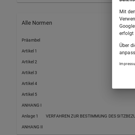
Mit de
Verwen
Alle Normen
Google
erfolgt
Präambel
Über d
Artikel 1
anpass
Artikel 2
Impress
Artikel 3
Artikel 4
Artikel 5
ANHANG I
Anlage 1
VERFAHREN ZUR BESTIMMUNG DES SITZBEZ
ANHANG II