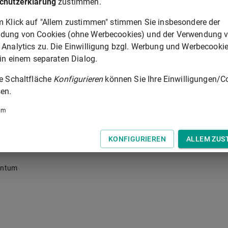
chutzerklärung
zustimmen.
m Klick auf "Allem zustimmen" stimmen Sie insbesondere der
und Fischereirechten im Grundbuch
dung von Cookies (ohne Werbecookies) und der Verwendung 
 Analytics zu. Die Einwilligung bzgl. Werbung und Werbecooki
 in einem separaten Dialog.
ie Schaltfläche
Konfigurieren
können Sie Ihre Einwilligungen/C
en.
um
KONFIGURIEREN
ALLEM ZUS
entum