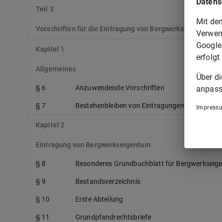
Datens
Teil 3
Mit de
Vorschriften für die Eintragung von Bergwerkseigentum 
Verwen
Google
Kapitel 1
erfolgt
Allgemeines
Über d
§ 6
Anzuwendende Vorschriften
anpass
§ 7
Bestehenbleiben von Eintragungen
Impress
Kapitel 2
Eintragung von Bergwerkseigentum
§ 8
Besonderes Grundbuchblatt für Bergwerkseig
§ 9
Bestandsverzeichnis
§ 10
Erste Abteilung
§ 11
Grundpfandrechtsbriefe