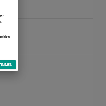
von
es
ookies
TIMMEN