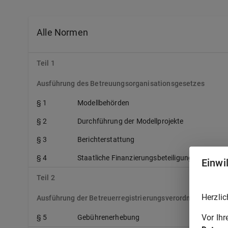
Alle Normen
Teil 1
Ausführung des Betreuungsorganisationsgesetzes
§ 1
Modellbehörden
§ 2
Durchführung der Modellprojekte
§ 3
Berichterstattung
§ 4
Staatliche Finanzierungsbeteiligung
Einwi
Teil 2
Herzlic
Ausführung der Betreuerregistrierungsverordnung
Vor Ih
§ 5
Gebührenerhebung