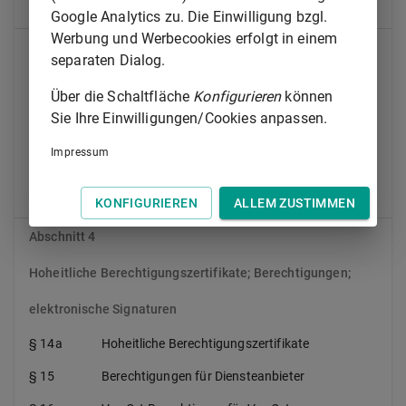
§ 11
Datenerfassung, -prüfung und -übermittlung
Google Analytics zu. Die Einwilligung bzgl.
Werbung und Werbecookies erfolgt in einem
Abschnitt 3
separaten Dialog.
Nutzung der eID-Karte
Über die Schaltfläche
Konfigurieren
können
Sie Ihre Einwilligungen/Cookies anpassen.
§ 12
Elektronischer Identitätsnachweis
§ 13
Vor-Ort-Auslesen
Impressum
§ 14
Speicherung im Rahmen des elektronischen
Identitätsnachweises
KONFIGURIEREN
ALLEM ZUSTIMMEN
Abschnitt 4
Hoheitliche Berechtigungszertifikate; Berechtigungen;
elektronische Signaturen
§ 14a
Hoheitliche Berechtigungszertifikate
§ 15
Berechtigungen für Diensteanbieter