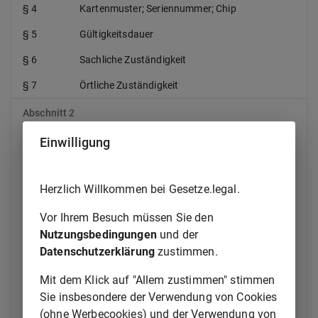
§ 4
Kartenmuster; Seriennummer; Chip
§ 5
Gültigkeitsdauer
§ 6
Sachliche Zuständigkeit
§ 7
Örtliche Zuständigkeit
Abschnitt 2
Einwilligung
Ausstellung und Sperrung der eID-Karte; elektronischer
Identitätsnachweis mit einem mobilen Endgerät
Herzlich Willkommen bei Gesetze.legal.
§ 8
Ausstellung der eID-Karte
Vor Ihrem Besuch müssen Sie den
§ 8a
Einrichtung des elektronischen
Nutzungsbedingungen
und der
Identitätsnachweises mit einem mobilen
Datenschutzerklärung
Endgerät
zustimmen.
§ 9
Sperrung und Entsperrung
Mit dem Klick auf "Allem zustimmen" stimmen
Sie insbesondere der Verwendung von Cookies
§ 10
Informationspflichten
(ohne Werbecookies) und der Verwendung von