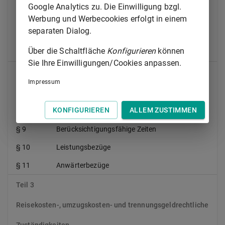
Google Analytics zu. Die Einwilligung bzgl.
§ 5
Regelung der Arbeitszeit
Werbung und Werbecookies erfolgt in einem
§ 6
Beurlaubung und Elternzeit von
separaten Dialog.
Behördenleitungen
Über die Schaltfläche
Konfigurieren
können
§ 7
Jubiläumszuwendung
Sie Ihre Einwilligungen/Cookies anpassen.
Teil 2
Impressum
Besoldungsrechtliche Zuständigkeiten
KONFIGURIEREN
ALLEM ZUSTIMMEN
§ 8
Anweisung des dienstlichen Wohnsitzes
§ 9
Berücksichtigungsfähige Zeiten
§ 10
Leistungsbezüge
§ 11
Anwärterbezüge
Teil 3
Reisekosten-, umzugskosten- und trennungsgeldrechtliche