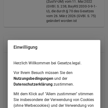
(ZustV-UM) vom 11. Mai 2022
(GVBl. S. 238, BayRS 2030-3-9-1-
U), die durch § 70 des Gesetzes
vom 26. März 2026 (GVBl. S. 75)
geändert worden ist
Alle Normen
Einwilligung
Teil 1
Herzlich Willkommen bei Gesetze.legal.
Beamtenrechtliche Zuständigkeiten
Vor Ihrem Besuch müssen Sie den
§ 1
Ernennung
Nutzungsbedingungen
und der
Datenschutzerklärung
zustimmen.
§ 2
Abordnung, Versetzung und Zuweisung
Mit dem Klick auf "Allem zustimmen" stimmen
§ 3
Sonstige beamtenrechtliche Zuständigkeiten
Sie insbesondere der Verwendung von Cookies
§ 4
Laufbahnrechtliche Zuständigkeiten
(ohne Werbecookies) und der Verwendung von