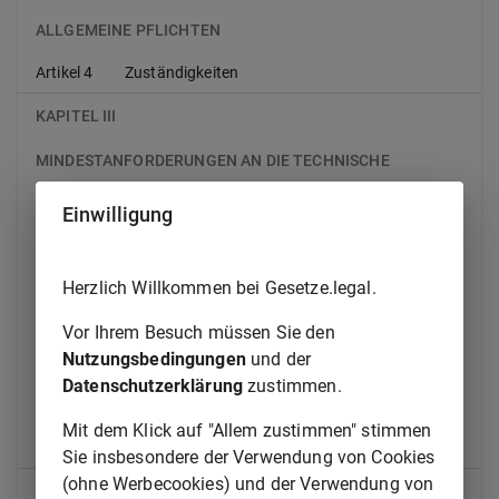
ALLGEMEINE PFLICHTEN
Artikel 4
Zuständigkeiten
KAPITEL III
MINDESTANFORDERUNGEN AN DIE TECHNISCHE
ÜBERWACHUNG
Einwilligung
Artikel 5
Prüfungszeitpunkt und -häufigkeit
Herzlich Willkommen bei Gesetze.legal.
Artikel 6
Prüfungsinhalte und -methoden
Artikel 7
Bewertung von Mängeln
Vor Ihrem Besuch müssen Sie den
Nutzungsbedingungen
und der
Artikel 8
Prüfbescheinigung
Datenschutzerklärung
zustimmen.
Artikel 9
Weiterverfolgung von Mängeln
Mit dem Klick auf "Allem zustimmen" stimmen
Artikel 10
Prüfnachweis
Sie insbesondere der Verwendung von Cookies
(ohne Werbecookies) und der Verwendung von
KAPITEL IV