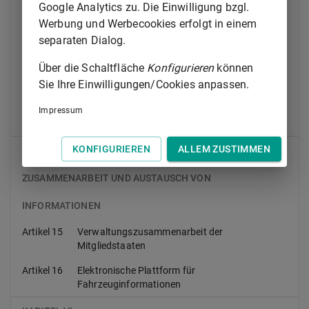
Google Analytics zu. Die Einwilligung bzgl.
VERWALTUNGSVORSCHRIFTEN
Werbung und Werbecookies erfolgt in einem
separaten Dialog.
Artikel 11
Prüfeinrichtungen und -geräte
Über die Schaltfläche
Konfigurieren
können
Artikel 12
Prüfstellen
Sie Ihre Einwilligungen/Cookies anpassen.
Artikel 13
Prüfer
Impressum
Artikel 14
Überwachung von Prüfstellen
KONFIGURIEREN
ALLEM ZUSTIMMEN
KAPITEL V
ZUSAMMENARBEIT UND AUSTAUSCH VON
INFORMATIONEN
Artikel 15
Verwaltungszusammenarbeit der
Mitgliedstaaten
Artikel 16
Elektronische Plattform für
Fahrzeuginformationen