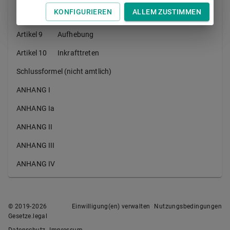
KONFIGURIEREN
ALLEM ZUSTIMMEN
Artikel 8
Übermittlung von Informationen
Artikel 9
Aufhebung
Artikel 10
Inkrafttreten
Schlussformel (nicht amtlich)
ANHANG I
ANHANG Ia
ANHANG II
ANHANG III
ANHANG IV
© 2019-
2026
Einwilligung(en) verwalten
Nutzungsbedingungen
Gesetze.legal