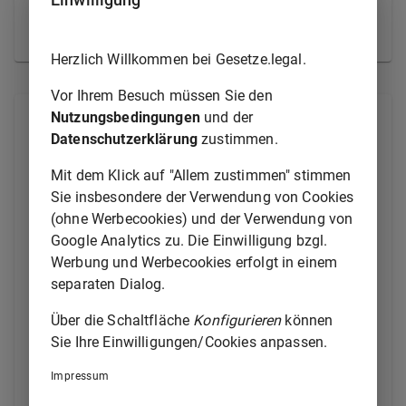
Ausfertigungsdatum
09.01.2003
Fundstelle
Abl.
2003/L 093
Herzlich Willkommen bei Gesetze.legal.
Vor Ihrem Besuch müssen Sie den
Nutzungsbedingungen
und der
Alle Normen
Datenschutzerklärung
zustimmen.
Präambel
Mit dem Klick auf "Allem zustimmen" stimmen
Sie insbesondere der Verwendung von Cookies
Artikel 1
Geltungsbereich
(ohne Werbecookies) und der Verwendung von
Artikel 2
Kontrollen in der Gemeinschaft
Google Analytics zu. Die Einwilligung bzgl.
Werbung und Werbecookies erfolgt in einem
Artikel 3
Kontrollen in Drittländern
separaten Dialog.
Artikel 4
Zahlung der Ausfuhrerstattungen
Über die Schaltfläche
Konfigurieren
können
Artikel 5
Nichtzahlung der Ausfuhrerstattungen
Sie Ihre Einwilligungen/Cookies anpassen.
Artikel 6
Sanktionen
Impressum
Artikel 7
Wiedereinziehung zuviel gezahlter Beträge