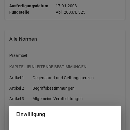
Ausfertigungsdatum
17.01.2003
Fundstelle
Abl.
2003/L 325
Alle Normen
Präambel
KAPITEL IEINLEITENDE BESTIMMUNGEN
Artikel 1
Gegenstand und Geltungsbereich
Artikel 2
Begriffsbestimmungen
Artikel 3
Allgemeine Verpflichtungen
KAPITEL IIÜBERWACHUNG VON ZOONOSEN UND
Einwilligung
ZOONOSEERREGERN