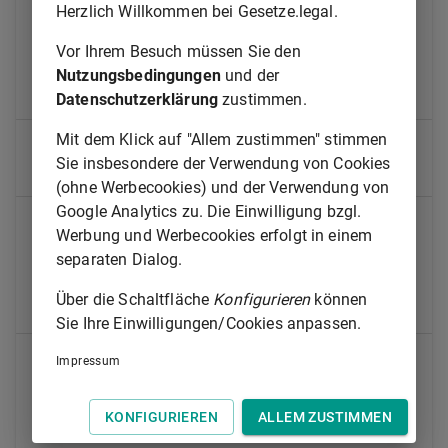
Artikel 4
Allgemeine Bestimmungen für die Überwachung
Herzlich Willkommen bei Gesetze.legal.
von Zoonosen und Zoonoseerregern
Vor Ihrem Besuch müssen Sie den
Artikel 5
Koordinierte Überwachungsprogramme
Nutzungsbedingungen
und der
Datenschutzerklärung
zustimmen.
Artikel 6
Verpflichtungen der Lebensmittelunternehmer
Mit dem Klick auf "Allem zustimmen" stimmen
KAPITEL IIIANTIBIOTIKARESISTENZEN
Sie insbesondere der Verwendung von Cookies
Artikel 7
Überwachung von Antibiotikaresistenzen
(ohne Werbecookies) und der Verwendung von
Google Analytics zu. Die Einwilligung bzgl.
KAPITEL IVLEBENSMITTELBEDINGTE
Werbung und Werbecookies erfolgt in einem
KRANKHEITSAUSBRÜCHE
separaten Dialog.
Artikel 8
Epidemiologische Untersuchung
Über die Schaltfläche
Konfigurieren
können
lebensmittelbedingter Krankheitsausbrüche
Sie Ihre Einwilligungen/Cookies anpassen.
KAPITEL VINFORMATIONSAUSTAUSCH
Impressum
Artikel 9
Bewertung der Entwicklungstendenzen und
Quellen von Zoonosen, Zoonoseerregern und
KONFIGURIEREN
ALLEM ZUSTIMMEN
Antibiotikaresistenzen