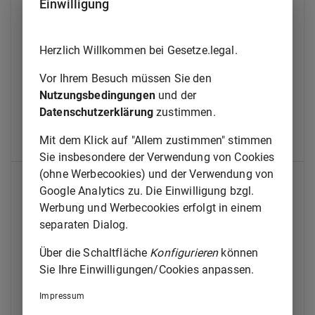
Einwilligung
Qualifikationsprüfung für den Einstieg in der zweiten
Qualifikationsebene
Herzlich Willkommen bei Gesetze.legal.
§ 18
Zulassung
Vor Ihrem Besuch müssen Sie den
Nutzungsbedingungen
und der
§ 19
Schriftliche Prüfung
Datenschutzerklärung
zustimmen.
§ 20
Mündliche Prüfung
Mit dem Klick auf "Allem zustimmen" stimmen
§ 21
Ermittlung der Prüfungsgesamtpunktzahl
Sie insbesondere der Verwendung von Cookies
(ohne Werbecookies) und der Verwendung von
Unterabschnitt 3
Google Analytics zu. Die Einwilligung bzgl.
Qualifikationsprüfung für den Einstieg in der dritten
Werbung und Werbecookies erfolgt in einem
separaten Dialog.
Qualifikationsebene
Über die Schaltfläche
Konfigurieren
können
§ 22
Zulassung
Sie Ihre Einwilligungen/Cookies anpassen.
§ 23
Schriftliche Prüfung
Impressum
§ 24
Mündliche Prüfung