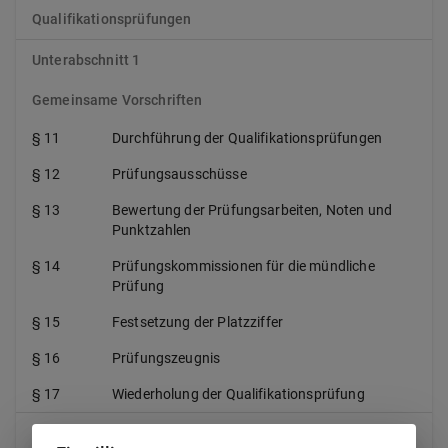
Qualifikationsprüfungen
Unterabschnitt 1
Gemeinsame Vorschriften
§ 11
Durchführung der Qualifikationsprüfungen
§ 12
Prüfungsausschüsse
§ 13
Bewertung der Prüfungsarbeiten, Noten und
Punktzahlen
§ 14
Prüfungskommissionen für die mündliche
Prüfung
§ 15
Festsetzung der Platzziffer
§ 16
Prüfungszeugnis
§ 17
Wiederholung der Qualifikationsprüfung
Unterabschnitt 2